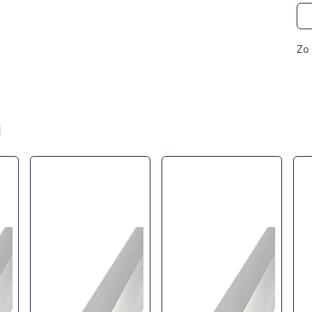
Zo 
n