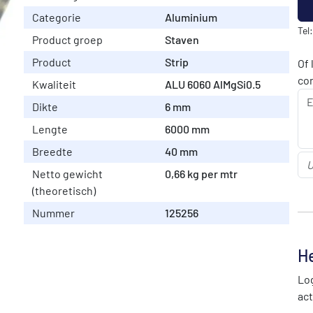
Categorie
Aluminium
Tel
Product groep
Staven
Product
Strip
Of 
co
Kwaliteit
ALU 6060 AlMgSi0.5
Dikte
6 mm
Lengte
6000 mm
Breedte
40 mm
Netto gewicht
0,66 kg per mtr
(theoretisch)
Nummer
125256
He
Log
act